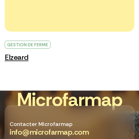
GESTION DE FERME
Elzeard
M
i
c
r
o
f
a
r
m
a
p
Contacter Microfarmap
info@microfarmap.com