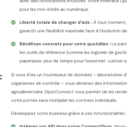
avec des notifications intuitives. Votre interface 
pour les non-initiés au numérique.
Liberté totale de changer d’avis
:
À tout moment, r
garantit une flexibilité maximale face à l’évolution 
Bénéfices concrets pour votre quotidien
:
Le part
les outils de référence (comme les logiciels de gestio
paperasse, plus de temps pour l’essentiel : cultiver e
:
Si vous êtes un fournisseur de données – laboratoires d
organismes de contrôle – vous détenez des information
agroalimentaire.
DjustConnect
vous permet de les rendre
votre portée sans multiplier les contrats individuels.
Développez votre business grâce à ces fonctionnalités :
Intégrez vos API dans notre ConnectShop
: Nous 